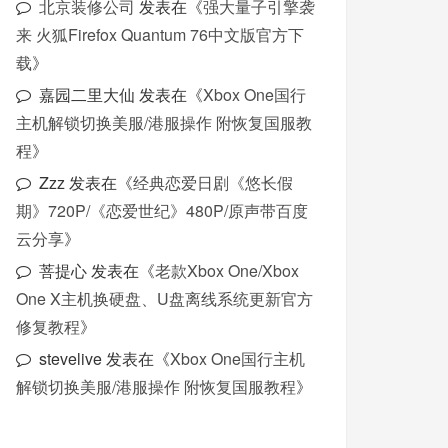
北京装修公司
发表在《
强大量子引擎袭
来 火狐Firefox Quantum 76中文版官方下
载
》
嘉园二里大仙
发表在《
Xbox One国行
主机解锁切换美服/港服操作 附恢复国服教
程
》
Zzz
发表在《
经典恋爱日剧《悠长假
期》720P/《恋爱世纪》480P/原声带百度
云分享
》
菩提心
发表在《
老款Xbox One/Xbox
One X主机换硬盘、U盘离线系统更新官方
修复教程
》
stevelive
发表在《
Xbox One国行主机
解锁切换美服/港服操作 附恢复国服教程
》