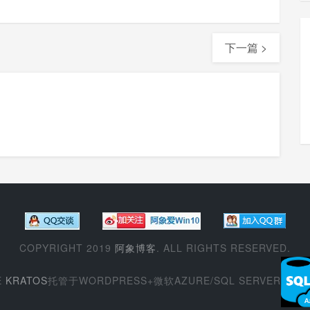
下一篇 >
COPYRIGHT 2019
阿象博客
. ALL RIGHTS RESERVED.
E
KRATOS
托管于WORDPRESS+微软AZURE/SQL SERVER