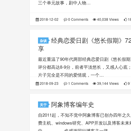
三个单元故事，剧中人物…
2018-12-02
0 Comments
40,038 Views
18
经典恋爱日剧《悠长假期》720
杂谈
享
最近重温了90年代两部经典恋爱日剧《悠长假
评分都高达8-9分，前者平淡悠长，又感人心底
片子完全是不同的爱情观，一个…
2018-09-23
1 Comments
39,144 Views
9 
阿象博客编年史
关于
自2011起，不知不觉中阿象博客已创办四年之
费主机、windows研究、APP开发以及博客
中。。。。。也感谢同行博客主一路…