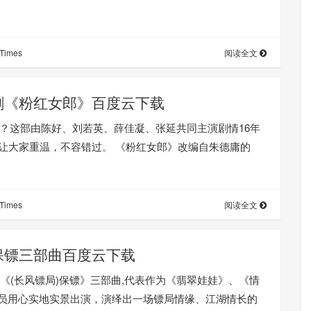
Times
阅读全文
剧《粉红女郎》百度云下载
》？这部由陈好、刘若英、薛佳凝、张延共同主演剧情16年
让大家重温，不容错过。 《粉红女郎》改编自朱德庸的
Times
阅读全文
保镖三部曲百度云下载
年《(长风镖局)保镖》三部曲,代表作为《翡翠娃娃》、《情
演员用心实地实景出演，演绎出一场镖局情缘、江湖情长的