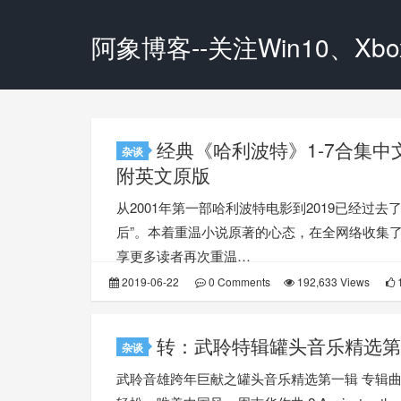
阿象博客--关注Win10、Xbox
经典《哈利波特》1-7合集中
杂谈
附英文原版
从2001年第一部哈利波特电影到2019已经过去
后”。本着重温小说原著的心态，在全网络收集
享更多读者再次重温…
2019-06-22
0 Comments
192,633 Views
1
转：武聆特辑罐头音乐精选第
杂谈
武聆音雄跨年巨献之罐头音乐精选第一辑 专辑曲目 1.A Jo