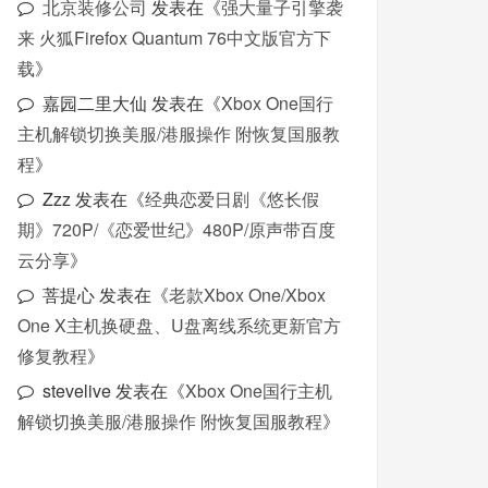
北京装修公司
发表在《
强大量子引擎袭
来 火狐Firefox Quantum 76中文版官方下
载
》
嘉园二里大仙
发表在《
Xbox One国行
主机解锁切换美服/港服操作 附恢复国服教
程
》
Zzz
发表在《
经典恋爱日剧《悠长假
期》720P/《恋爱世纪》480P/原声带百度
云分享
》
菩提心
发表在《
老款Xbox One/Xbox
One X主机换硬盘、U盘离线系统更新官方
修复教程
》
stevelive
发表在《
Xbox One国行主机
解锁切换美服/港服操作 附恢复国服教程
》