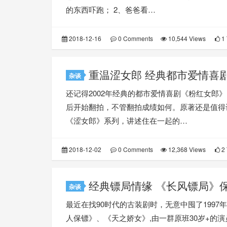
的东西吓跑； 2、爸爸看…
2018-12-16
0 Comments
10,544 Views
1 
重温涩女郎 经典都市爱情喜
杂谈
还记得2002年经典的都市爱情喜剧《粉红女郎
后开始翻拍，不管翻拍成绩如何。原著还是值得
《涩女郎》系列，讲述住在一起的…
2018-12-02
0 Comments
12,368 Views
2 
经典镖局情缘 《长风镖局》
杂谈
最近在找90时代的古装剧时，无意中囤了1997
人保镖》、《天之娇女》,由一群原班30岁+的