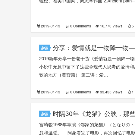
轻松、唯美中国风，周志华作曲 2.Ancient path
2019-01-13
0 Comments
16,770 Views
5 
分享：爱情就是一物降一物—
杂谈
2019新年分享一份老干货《爱情就是一物降一
小说中无意中留下了这些令现代人思考的爱情和
软的地方（黄蓉篇） 第二讲：爱…
2019-01-13
0 Comments
33,435 Views
1 
时隔30年《龙猫》公映，那
杂谈
宫崎骏1988年导演《邻家的龙猫》（となりの
愈和温暖。 阿象看完了电影，再次回忆了电影