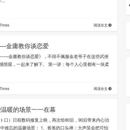
—…
Times
阅读全文
—金庸教你谈恋爱
物——金庸教你谈恋爱》，不得不佩服金老爷子在这些武侠
感情观，一起来了解下。 第一讲：每个人心里都有一块柔
Times
阅读全文
些温暖的场景一一在幕
トト口）日前数码修复上映，再次给80后，90后带来内心治
中难忘的温馨场景： 1、爸爸的口头禅：大声笑会把可怕