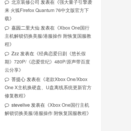
北京装修公司
发表在《
强大量子引擎袭
来 火狐Firefox Quantum 76中文版官方下
载
》
嘉园二里大仙
发表在《
Xbox One国行
主机解锁切换美服/港服操作 附恢复国服教
程
》
Zzz
发表在《
经典恋爱日剧《悠长假
期》720P/《恋爱世纪》480P/原声带百度
云分享
》
菩提心
发表在《
老款Xbox One/Xbox
One X主机换硬盘、U盘离线系统更新官方
修复教程
》
stevelive
发表在《
Xbox One国行主机
解锁切换美服/港服操作 附恢复国服教程
》