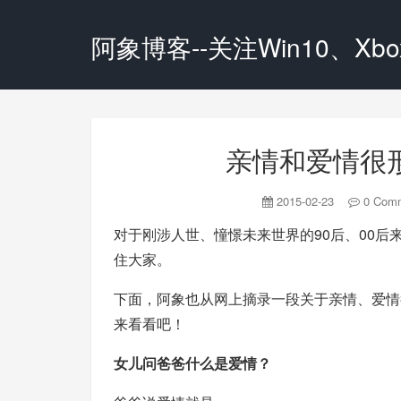
阿象博客--关注Win10、Xbox
亲情和爱情很
2015-02-23
0 Com
对于刚涉人世、憧憬未来世界的90后、00
住大家。
下面，阿象也从网上摘录一段关于亲情、爱情
来看看吧！
女儿问爸爸什么是爱情？