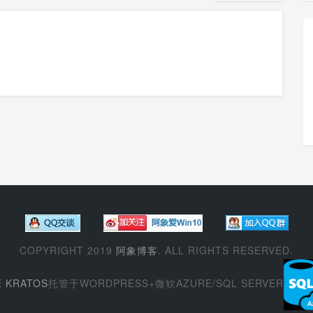
COPYRIGHT 2019
阿象博客
. ALL RIGHTS RESERVED.
E
KRATOS
托管于WORDPRESS+微软AZURE/SQL SERVER