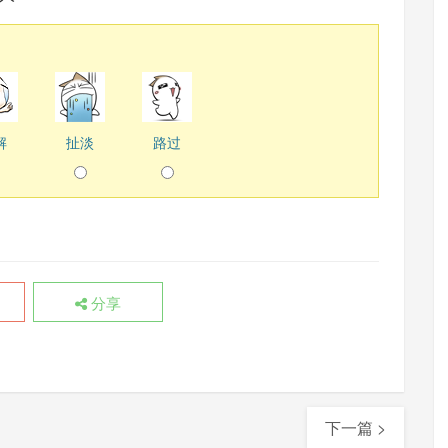
解
扯淡
路过
分享
下一篇 >