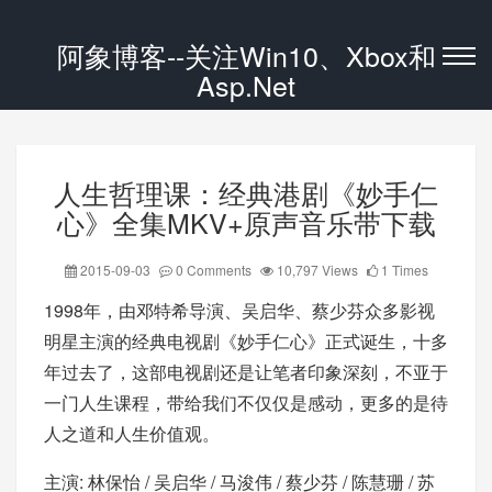
阿象博客--关注Win10、Xbox和
Asp.Net
人生哲理课：经典港剧《妙手仁
心》全集MKV+原声音乐带下载
2015-09-03
0 Comments
10,797 Views
1 Times
1998年，由邓特希导演、吴启华、蔡少芬众多影视
明星主演的经典电视剧《妙手仁心》正式诞生，十多
年过去了，这部电视剧还是让笔者印象深刻，不亚于
一门人生课程，带给我们不仅仅是感动，更多的是待
人之道和人生价值观。
主演: 林保怡 / 吴启华 / 马浚伟 / 蔡少芬 / 陈慧珊 / 苏