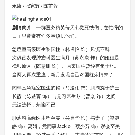
永康 / 张家辉 / 陈芷菁
剧情简介
：一群医务精英每天都救死扶伤，在忙碌的
日子里常常有许多事烦扰他们。
急症室高级医生黎国柱（林保怡 饰）风流不羁，一
次偶然发现肿瘤科医生满月（苏永康 饰）的姐姐是
律师新月（陈慧珊 饰）。原来国柱曾经有负于她。
当两人再次重逢，新月发现自己对国柱余情未了。
同样室急症室医生的裕（马浚伟 饰）则周旋于护士
长霞（陈芷菁 饰）与见习医生冬（曹众 饰）之间，
无法选择，烦恼不已。
肿瘤科高级医生程至美（吴启华 饰）与妻子（梁婉
静 饰）离婚，竟同事Jackie（蔡少芬 饰）误会至美
用情不专。经过一番了解后，才清楚对方的为人，此