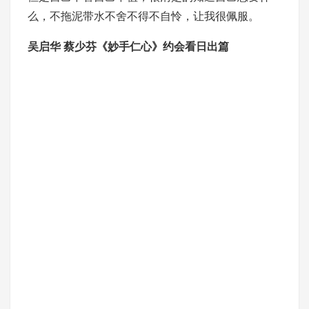
么，不拖泥带水不舍不得不自怜，让我很佩服。
吴启华 蔡少芬《妙手仁心》约会看日出篇