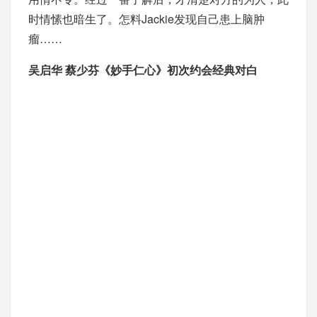
时情愫也暗生了。怎料Jackie发现自己患上脑肿
瘤……
吴启华 蔡少芬《妙手仁心》初次约会经典对白