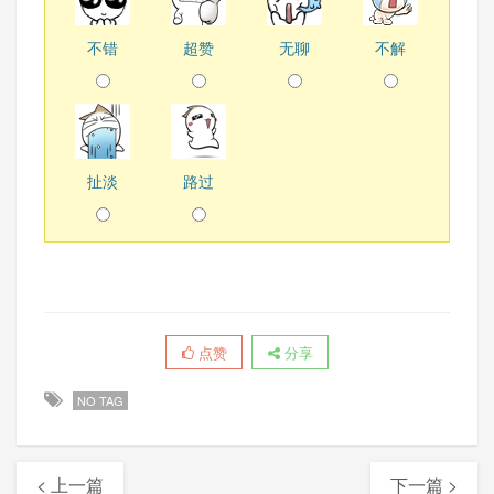
不错
超赞
无聊
不解
扯淡
路过
点赞
分享
NO TAG
< 上一篇
下一篇 >