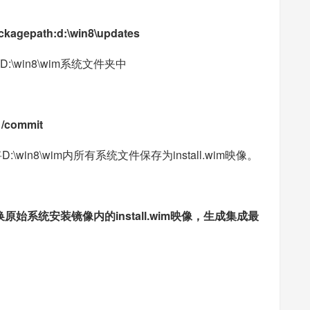
ackagepath:d:\win8\updates
:\win8\wim系统文件夹中
 /commit
:\win8\wim内所有系统文件保存为install.wim映像。
替换原始系统安装镜像内的install.wim映像，生成集成最