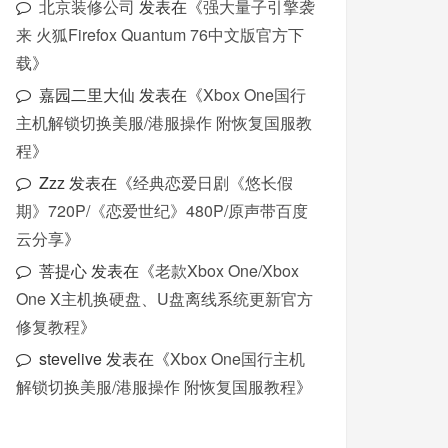
北京装修公司
发表在《
强大量子引擎袭
来 火狐Firefox Quantum 76中文版官方下
载
》
嘉园二里大仙
发表在《
Xbox One国行
主机解锁切换美服/港服操作 附恢复国服教
程
》
Zzz
发表在《
经典恋爱日剧《悠长假
期》720P/《恋爱世纪》480P/原声带百度
云分享
》
菩提心
发表在《
老款Xbox One/Xbox
One X主机换硬盘、U盘离线系统更新官方
修复教程
》
stevelive
发表在《
Xbox One国行主机
解锁切换美服/港服操作 附恢复国服教程
》