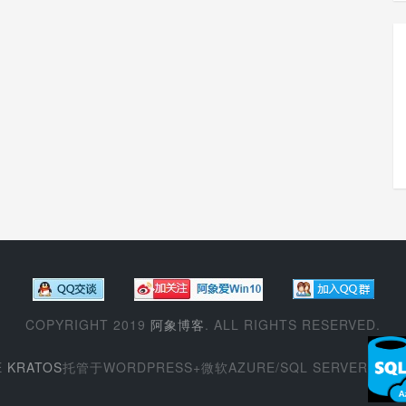
COPYRIGHT 2019
阿象博客
. ALL RIGHTS RESERVED.
E
KRATOS
托管于WORDPRESS+微软AZURE/SQL SERVER