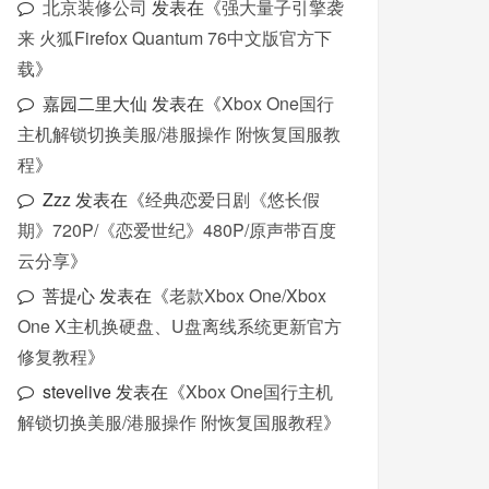
北京装修公司
发表在《
强大量子引擎袭
来 火狐Firefox Quantum 76中文版官方下
载
》
嘉园二里大仙
发表在《
Xbox One国行
主机解锁切换美服/港服操作 附恢复国服教
程
》
Zzz
发表在《
经典恋爱日剧《悠长假
期》720P/《恋爱世纪》480P/原声带百度
云分享
》
菩提心
发表在《
老款Xbox One/Xbox
One X主机换硬盘、U盘离线系统更新官方
修复教程
》
stevelive
发表在《
Xbox One国行主机
解锁切换美服/港服操作 附恢复国服教程
》