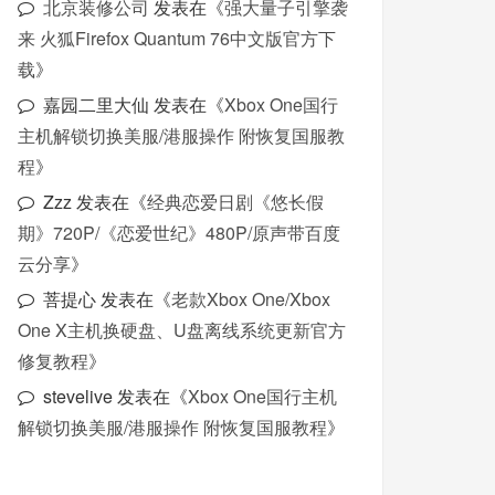
北京装修公司
发表在《
强大量子引擎袭
来 火狐Firefox Quantum 76中文版官方下
载
》
嘉园二里大仙
发表在《
Xbox One国行
主机解锁切换美服/港服操作 附恢复国服教
程
》
Zzz
发表在《
经典恋爱日剧《悠长假
期》720P/《恋爱世纪》480P/原声带百度
云分享
》
菩提心
发表在《
老款Xbox One/Xbox
One X主机换硬盘、U盘离线系统更新官方
修复教程
》
stevelive
发表在《
Xbox One国行主机
解锁切换美服/港服操作 附恢复国服教程
》