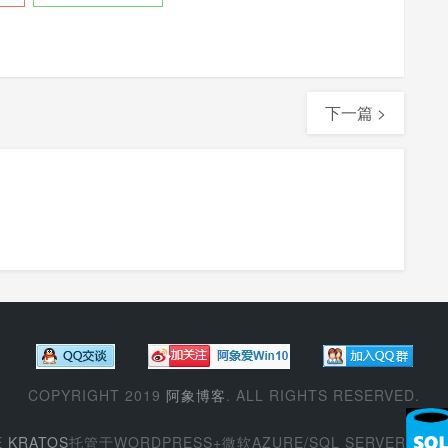
下一篇 >
COPYRIGHT 2019
阿象博客
. ALL RIGHTS RESERVED.
E
KRATOS
托管于WORDPRESS+微软AZURE/SQL SERVER