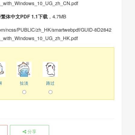
a_with_Windows_10_UG_zh_CN.pdf
册繁体中文PDF 1.1下载
，4.7MB
t.com/ncss/PUBLIC/zh_HK/smartwebpdf/GUID-8D2842
_with_Windows_10_UG_zh_HK.pdf
解
扯淡
路过
分享