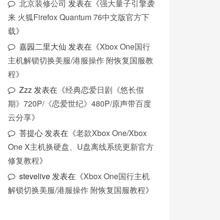
北京装修公司
发表在《
强大量子引擎袭
来 火狐Firefox Quantum 76中文版官方下
载
》
嘉园二里大仙
发表在《
Xbox One国行
主机解锁切换美服/港服操作 附恢复国服教
程
》
Zzz
发表在《
经典恋爱日剧《悠长假
期》720P/《恋爱世纪》480P/原声带百度
云分享
》
菩提心
发表在《
老款Xbox One/Xbox
One X主机换硬盘、U盘离线系统更新官方
修复教程
》
stevelive
发表在《
Xbox One国行主机
解锁切换美服/港服操作 附恢复国服教程
》