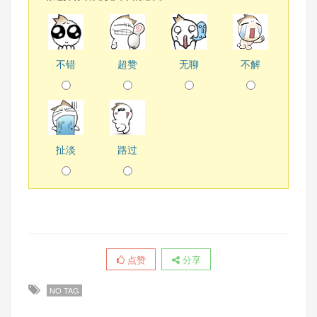
不错
超赞
无聊
不解
扯淡
路过
点赞
分享
NO TAG