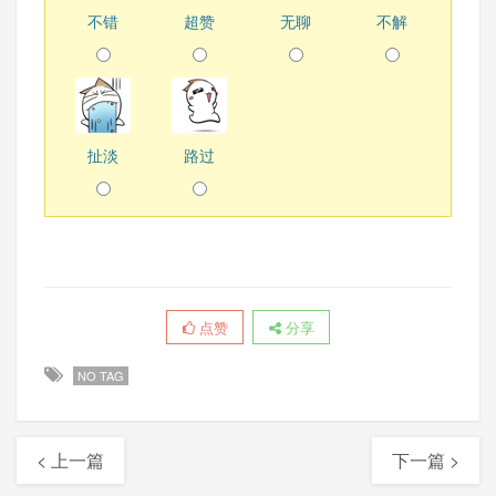
不错
超赞
无聊
不解
扯淡
路过
点赞
分享
NO TAG
< 上一篇
下一篇 >