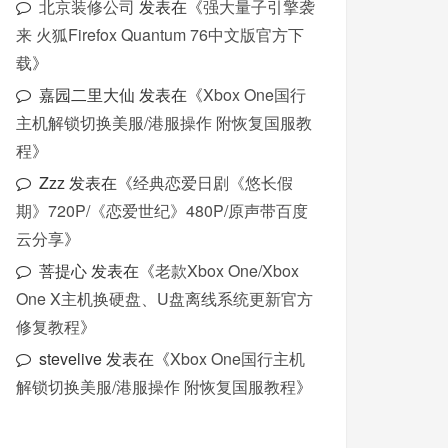
北京装修公司
发表在《
强大量子引擎袭
来 火狐Firefox Quantum 76中文版官方下
载
》
嘉园二里大仙
发表在《
Xbox One国行
主机解锁切换美服/港服操作 附恢复国服教
程
》
Zzz
发表在《
经典恋爱日剧《悠长假
期》720P/《恋爱世纪》480P/原声带百度
云分享
》
菩提心
发表在《
老款Xbox One/Xbox
One X主机换硬盘、U盘离线系统更新官方
修复教程
》
stevelive
发表在《
Xbox One国行主机
解锁切换美服/港服操作 附恢复国服教程
》