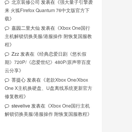
北京装修公司
发表在《
强大量子引擎袭
来 火狐Firefox Quantum 76中文版官方下
载
》
嘉园二里大仙
发表在《
Xbox One国行
主机解锁切换美服/港服操作 附恢复国服教
程
》
Zzz
发表在《
经典恋爱日剧《悠长假
期》720P/《恋爱世纪》480P/原声带百度
云分享
》
菩提心
发表在《
老款Xbox One/Xbox
One X主机换硬盘、U盘离线系统更新官方
修复教程
》
stevelive
发表在《
Xbox One国行主机
解锁切换美服/港服操作 附恢复国服教程
》