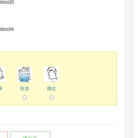
键
。
解
扯淡
路过
分享