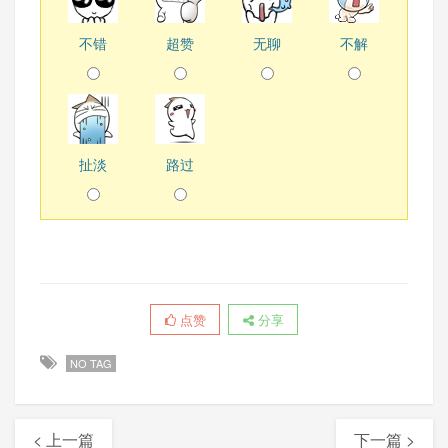
不错
超赞
无聊
不解
扯淡
路过
点赞
分享
NO TAG
< 上一篇
下一篇 >