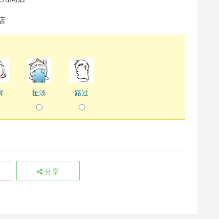
商店
解
扯淡
路过
分享