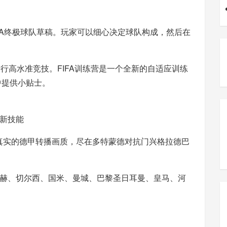
FIFA终极球队草稿。玩家可以细心决定球队构成，然后在
6》进行高水准竞技。FIFA训练营是一个全新的自适应训练
中提供小贴士。
新技能
真实的德甲转播画质，尽在多特蒙德对抗门兴格拉德巴
赫、切尔西、国米、曼城、巴黎圣日耳曼、皇马、河