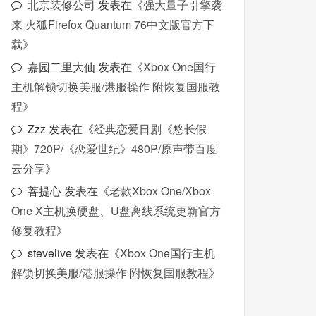
北京装修公司
发表在《
强大量子引擎袭
来 火狐Firefox Quantum 76中文版官方下
载
》
嘉园二里大仙
发表在《
Xbox One国行
主机解锁切换美服/港服操作 附恢复国服教
程
》
Zzz
发表在《
经典恋爱日剧《悠长假
期》720P/《恋爱世纪》480P/原声带百度
云分享
》
菩提心
发表在《
老款Xbox One/Xbox
One X主机换硬盘、U盘离线系统更新官方
修复教程
》
stevelive
发表在《
Xbox One国行主机
解锁切换美服/港服操作 附恢复国服教程
》