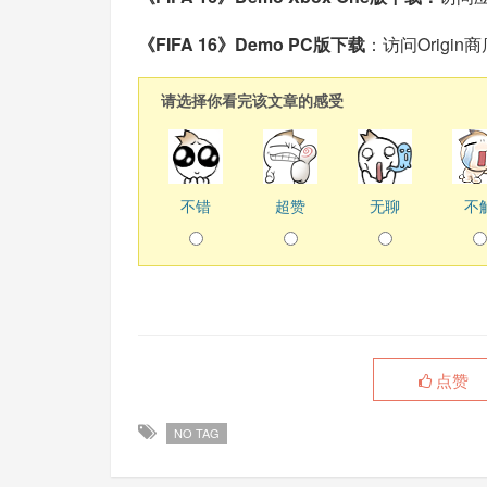
《FIFA 16》Demo PC版下载
：
访问Origin
请选择你看完该文章的感受
不错
超赞
无聊
不
点赞
NO TAG